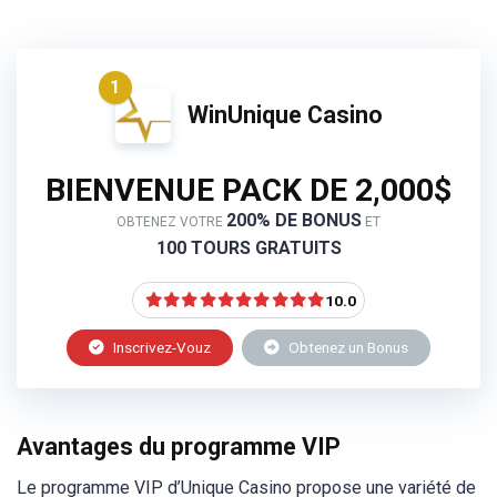
1
WinUnique Casino
BIENVENUE PACK DE 2,000$
200% DE BONUS
OBTENEZ VOTRE
ET
100 TOURS GRATUITS
10.0
Inscrivez-Vouz
Obtenez un Bonus
Avantages du programme VIP
Le programme VIP d’Unique Casino propose une variété de