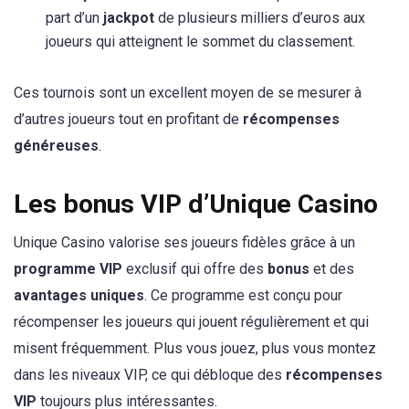
part d’un
jackpot
de plusieurs milliers d’euros aux
joueurs qui atteignent le sommet du classement.
Ces tournois sont un excellent moyen de se mesurer à
d’autres joueurs tout en profitant de
récompenses
généreuses
.
Les bonus VIP d’Unique Casino
Unique Casino valorise ses joueurs fidèles grâce à un
programme VIP
exclusif qui offre des
bonus
et des
avantages uniques
. Ce programme est conçu pour
récompenser les joueurs qui jouent régulièrement et qui
misent fréquemment. Plus vous jouez, plus vous montez
dans les niveaux VIP, ce qui débloque des
récompenses
VIP
toujours plus intéressantes.