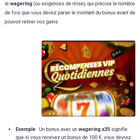
le
wagering
(ou exigences de mise), qui précise le nombre
de fois que vous devez parier le montant du bonus avant de
pouvoir retirer vos gains.
Exemple
: Un bonus avec un
wagering x35
signifie
que si vous recevez un bonus de 100 €, vous devrez