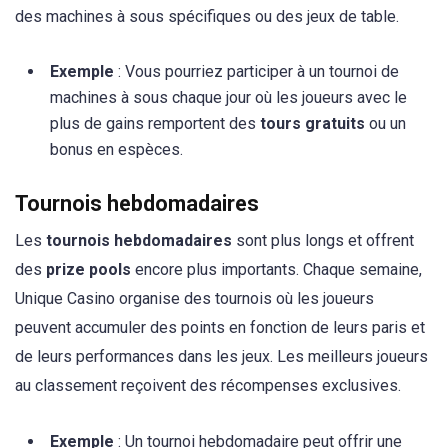
des machines à sous spécifiques ou des jeux de table.
Exemple
: Vous pourriez participer à un tournoi de
machines à sous chaque jour où les joueurs avec le
plus de gains remportent des
tours gratuits
ou un
bonus en espèces.
Tournois hebdomadaires
Les
tournois hebdomadaires
sont plus longs et offrent
des
prize pools
encore plus importants. Chaque semaine,
Unique Casino organise des tournois où les joueurs
peuvent accumuler des points en fonction de leurs paris et
de leurs performances dans les jeux. Les meilleurs joueurs
au classement reçoivent des récompenses exclusives.
Exemple
: Un tournoi hebdomadaire peut offrir une