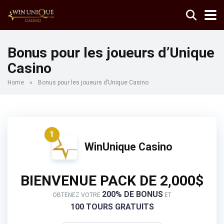
Bonus pour les joueurs d’Unique
Casino
Home
»
Bonus pour les joueurs d’Unique Casino
1
WinUnique Casino
BIENVENUE PACK DE 2,000$
200% DE BONUS
OBTENEZ VOTRE
ET
100 TOURS GRATUITS