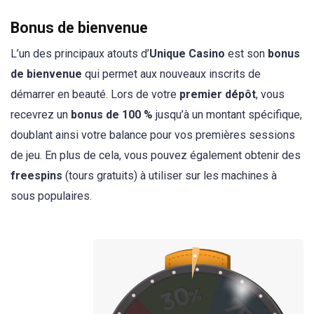
Bonus de bienvenue
L’un des principaux atouts d’
Unique Casino
est son
bonus
de bienvenue
qui permet aux nouveaux inscrits de
démarrer en beauté. Lors de votre
premier dépôt
, vous
recevrez un
bonus de 100 %
jusqu’à un montant spécifique,
doublant ainsi votre balance pour vos premières sessions
de jeu. En plus de cela, vous pouvez également obtenir des
freespins
(tours gratuits) à utiliser sur les machines à
sous populaires.