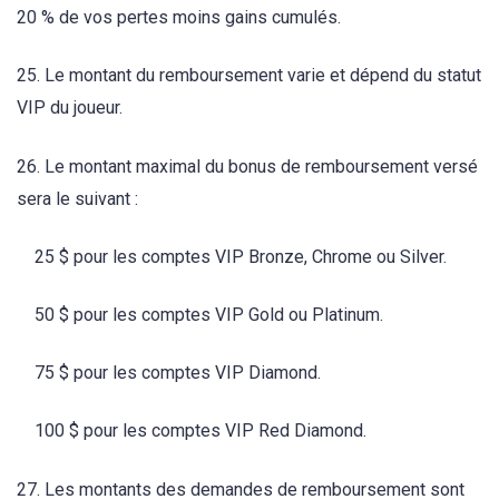
20 % de vos pertes moins gains cumulés.
25. Le montant du remboursement varie et dépend du statut
VIP du joueur.
26. Le montant maximal du bonus de remboursement versé
sera le suivant :
25 $ pour les comptes VIP Bronze, Chrome ou Silver.
50 $ pour les comptes VIP Gold ou Platinum.
75 $ pour les comptes VIP Diamond.
100 $ pour les comptes VIP Red Diamond.
27. Les montants des demandes de remboursement sont