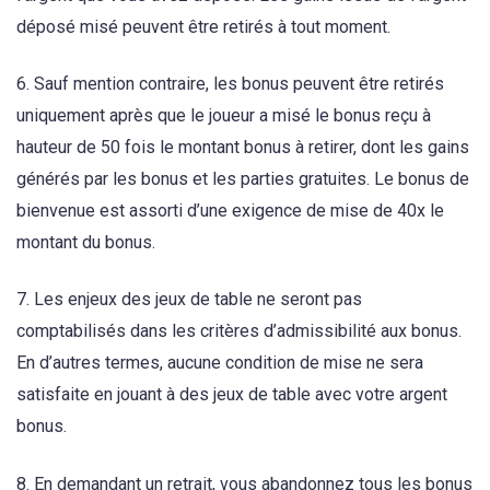
déposé misé peuvent être retirés à tout moment.
6. Sauf mention contraire, les bonus peuvent être retirés
uniquement après que le joueur a misé le bonus reçu à
hauteur de 50 fois le montant bonus à retirer, dont les gains
générés par les bonus et les parties gratuites. Le bonus de
bienvenue est assorti d’une exigence de mise de 40x le
montant du bonus.
7. Les enjeux des jeux de table ne seront pas
comptabilisés dans les critères d’admissibilité aux bonus.
En d’autres termes, aucune condition de mise ne sera
satisfaite en jouant à des jeux de table avec votre argent
bonus.
8. En demandant un retrait, vous abandonnez tous les bonus