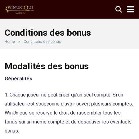
Conditions des bonus
Home
»
Conditions des bonus
Modalités des bonus
Généralités
1. Chaque joueur ne peut créer qu’un seul compte. Si un
utilisateur est soupçonné d’avoir ouvert plusieurs comptes,
WinUnique se réserve le droit de rassembler tous les
fonds sur un même compte et de désactiver les éventuels
bonus.