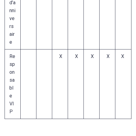
d’a
nni
ve
rs
air
e
Re
X
X
X
X
X
sp
on
sa
bl
e
VI
P