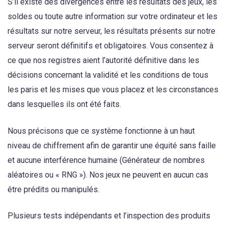
S’il existe des divergences entre les résultats des jeux, les
soldes ou toute autre information sur votre ordinateur et les
résultats sur notre serveur, les résultats présents sur notre
serveur seront définitifs et obligatoires. Vous consentez à
ce que nos registres aient l’autorité définitive dans les
décisions concernant la validité et les conditions de tous
les paris et les mises que vous placez et les circonstances
dans lesquelles ils ont été faits.
Nous précisons que ce système fonctionne à un haut
niveau de chiffrement afin de garantir une équité sans faille
et aucune interférence humaine (Générateur de nombres
aléatoires ou « RNG »). Nos jeux ne peuvent en aucun cas
être prédits ou manipulés.
Plusieurs tests indépendants et l’inspection des produits