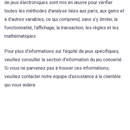
de jeux électroniques sont mis en œuvre pour vérifier
toutes les méthodes d’analyse liées aux paris, aux gains et
à d’autres variables, ce qui comprend, sans s’y limiter, la
fonctionnalité, l’affichage, la transaction, les règles et les
mathématiques.
Pour plus d’informations sur l’équité de jeux spécifiques,
veuillez consulter la section d’information du jeu concerné.
Si vous ne parvenez pas à trouver ces informations,
veuillez contacter notre équipe d’assistance à la clientèle
qui vous aidera.